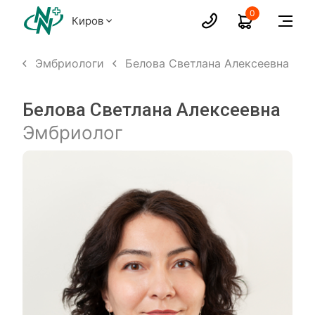
0
Киров
лых
Эмбриологи
Белова Светлана Алексеевна
Белова Светлана Алексеевна
Эмбриолог