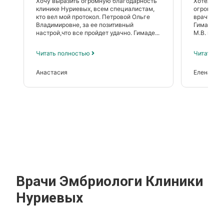
Хочу выразить огромную благодарность
Хотели бы
клинике Нуриевых, всем специалистам,
огромное
кто вел мой протокол. Петровой Ольге
врачу Ста
Владимировне, за ее позитивный
Гимадеево
настрой,что все пройдет удачно. Гимаде...
М.В. и вс
Читать полностью
Читать п
Анастасия
Елена и А
Врачи Эмбриологи Клиники
Нуриевых