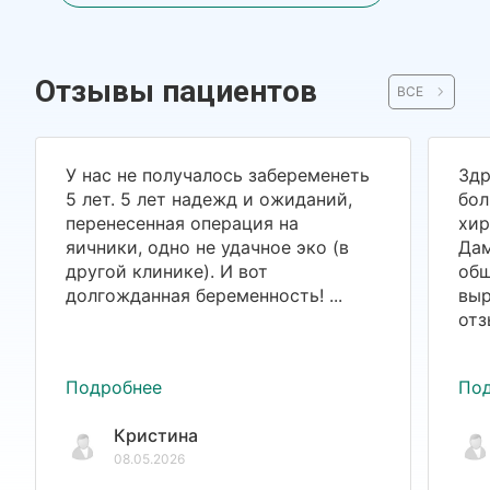
Отзывы пациентов
ВСЕ
У нас не получалось забеременеть
Здр
5 лет. 5 лет надежд и ожиданий,
бол
перенесенная операция на
хир
яичники, одно не удачное эко (в
Дам
другой клинике). И вот
общ
долгожданная беременность! ...
выр
отз
Подробнее
По
Кристина
08.05.2026