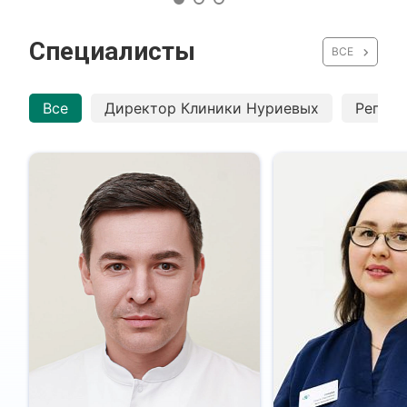
Специалисты
ВСЕ
Все
Директор Клиники Нуриевых
Репрод