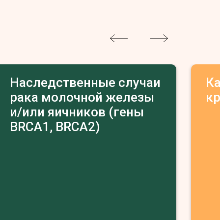
Наследственные случаи
К
рака молочной железы
к
и/или яичников (гены
BRCA1, BRCA2)