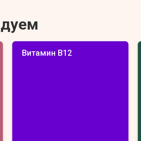
ндуем
Витамин В12