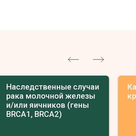
Наследственные случаи
К
рака молочной железы
к
и/или яичников (гены
BRCA1, BRCA2)