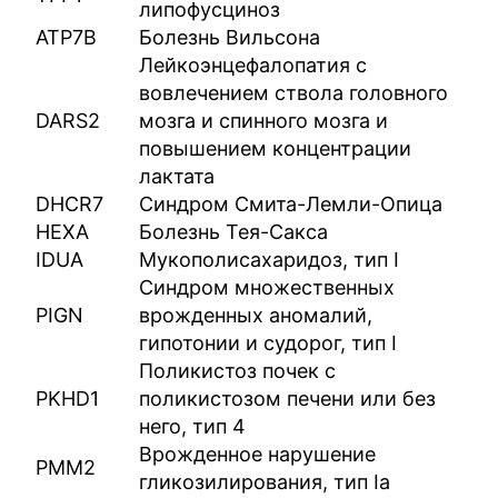
липофусциноз
ATP7B
Болезнь Вильсона
Лейкоэнцефалопатия с
вовлечением ствола головного
DARS2
мозга и спинного мозга и
повышением концентрации
лактата
DHCR7
Синдром Смита-Лемли-Опица
HEXA
Болезнь Тея-Сакса
IDUA
Мукополисахаридоз, тип I
Синдром множественных
PIGN
врожденных аномалий,
гипотонии и судорог, тип I
Поликистоз почек с
PKHD1
поликистозом печени или без
него, тип 4
Врожденное нарушение
PMM2
гликозилирования, тип Ia