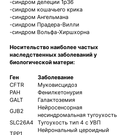
-синдром делеции 1p36
-синдром кошачьего крика
-синдром Ангельмана
-синдром Прадера-Вилли
-синдром Вольфа-Хиршхорна
Носительство наиболее частых
наследственных заболеваний у
биологической матери:
Ген
Заболевание
CFTR
Муковисцидоз
PAH
Фенилкетонурия
GALT
Галактоземия
Нейросенсорная
GJB2
несиндромальная тугоухость
SLC26A4
Тугоухость тип 4 с УВП
Нейрональный цероидный
TPP1