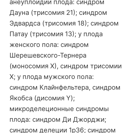
анеуплоидии плода: синдром
Дауна (трисомия 21); синдром
Эдвардса (трисомия 18); синдром
Патау (трисомия 13); у плода
женского пола: синдром
Шерешевского-Тернера
(моносомия Х), синдром трисомии
Х; у плода мужского пола:
синдром Клайнфельтера, синдром
Якобса (дисомия Y);
микроделеционные синдромы
плода: синдром Ди Джорджи;
синдром делеции 1p36; синдром