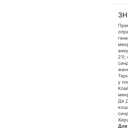
3Н
Пре
опре
ген
мик
ане
21);
синд
жен
Терн
у пл
Клай
мик
Ди 
коша
син
Хир
Для