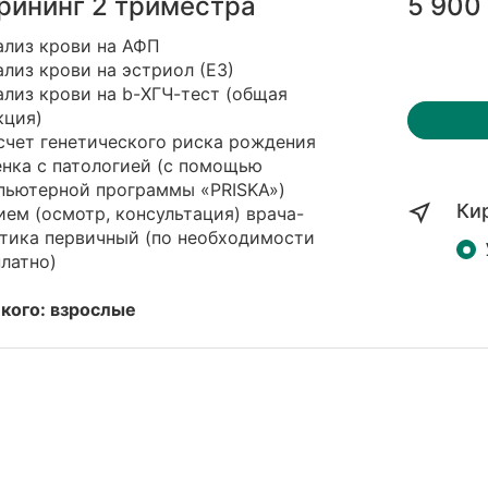
рининг 2 триместра
5 900
ализ крови на АФП
ализ крови на эстриол (Е3)
ализ крови на b-ХГЧ-тест (общая
кция)
счет генетического риска рождения
енка с патологией (с помощью
пьютерной программы «PRISKA»)
Ки
ием (осмотр, консультация) врача-
етика первичный (по необходимости
латно)
 кого: взрослые