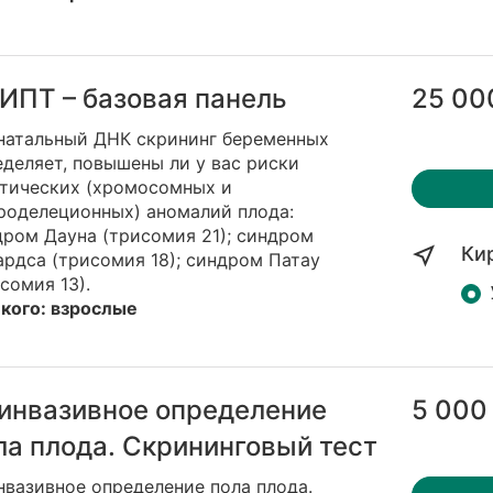
ИПТ – базовая панель
25 00
натальный ДНК скрининг беременных
деляет, повышены ли у вас риски
етических (хромосомных и
роделеционных) аномалий плода:
дром Дауна (трисомия 21); синдром
Ки
рдса (трисомия 18); синдром Патау
сомия 13).
 кого: взрослые
инвазивное определение
5 000
ла плода. Скрининговый тест
вазивное определение пола плода.