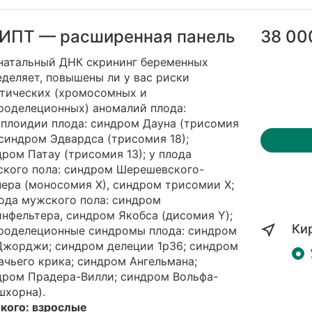
ИПТ — расширенная панель
38 00
натальный ДНК скрининг беременных
деляет, повышены ли у вас риски
етических (хромосомных и
роделеционных) аномалий плода:
уплоидии плода: синдром Дауна (трисомия
 синдром Эдвардса (трисомия 18);
ром Патау (трисомия 13); у плода
ского пола: синдром Шерешевского-
ера (моносомия Х), синдром трисомии Х;
ода мужского пола: синдром
нфельтера, синдром Якобса (дисомия Y);
Ки
роделеционные синдромы плода: синдром
Джорджи; синдром делеции 1p36; синдром
чьего крика; синдром Ангельмана;
дром Прадера-Вилли; синдром Вольфа-
шхорна).
 кого: взрослые