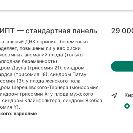
ИПТ — стандартная панель
29 00
натальный ДНК скрининг беременных
деляет, повышены ли у вас риски
мосомных аномалий плода (только
оплодная беременность):
дром Дауна (трисомия 21); синдром
рдса (трисомия 18); синдром Патау
сомия 13); у плода женского пола
дром Шерешевского-Тернера (моносомия
синдром трисомии Х; у плода мужского
Ки
а синдром Клайнфельтера, синдром Якобса
омия Y).
 кого: взрослые