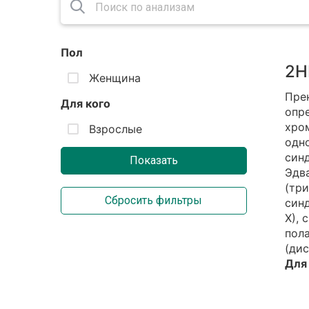
Пол
2Н
Женщина
Пре
Для кого
опре
хро
Взрослые
одн
син
Эдва
(три
син
Х), 
пол
(дис
Для