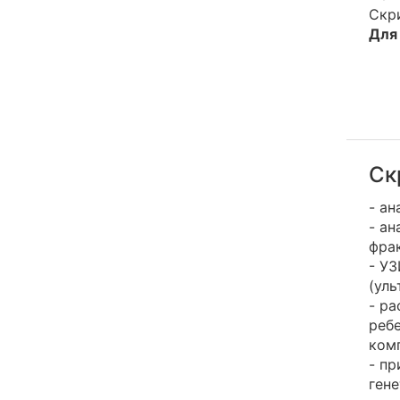
Скр
Для
Ск
- ан
- ан
фра
- У
(уль
- ра
реб
ком
- пр
ген