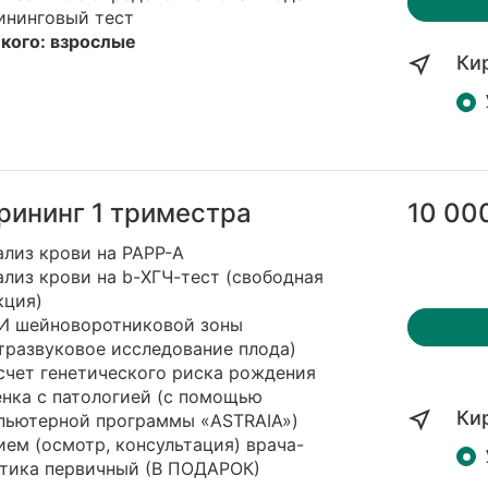
ининговый тест
 кого: взрослые
Ки
рининг 1 триместра
10 00
ализ крови на PAPP-A
ализ крови на b-ХГЧ-тест (свободная
кция)
ЗИ шейноворотниковой зоны
тразвуковое исследование плода)
счет генетического риска рождения
енка с патологией (с помощью
Ки
пьютерной программы «ASTRAIA»)
ием (осмотр, консультация) врача-
етика первичный (В ПОДАРОК)