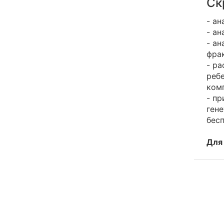
Ск
- ан
- ан
- ан
фра
- ра
реб
ком
- пр
ген
бесп
Для