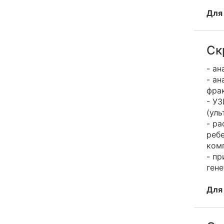
Для
Ск
- ан
- ан
фра
- У
(уль
- ра
реб
ком
- пр
ген
Для