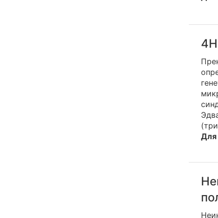
4Н
Пре
опре
ген
мик
син
Эдва
(три
Для
Не
по
Неин