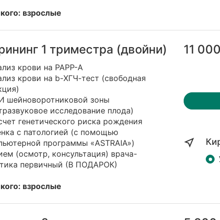
 кого: взрослые
рининг 1 триместра (двойни)
11 000
ализ крови на PAPP-A
ализ крови на b-ХГЧ-тест (свободная
кция)
ЗИ шейноворотниковой зоны
тразвуковое исследование плода)
счет генетического риска рождения
енка с патологией (с помощью
Ки
пьютерной программы «ASTRAIA»)
ием (осмотр, консультация) врача-
етика первичный (В ПОДАРОК)
 кого: взрослые