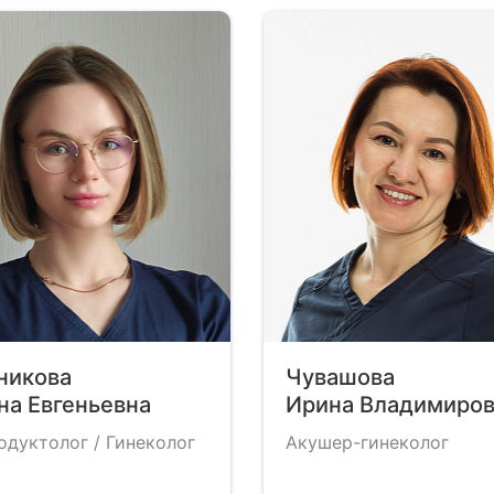
никова
Чувашова
на Евгеньевна
Ирина Владимиров
одуктолог / Гинеколог
Акушер-гинеколог