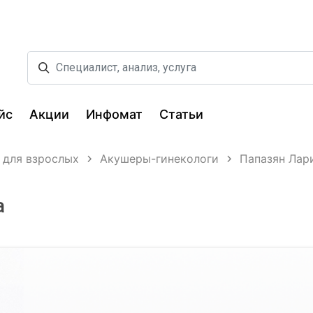
йс
Акции
Инфомат
Статьи
 для взрослых
Акушеры-гинекологи
Папазян Лар
а