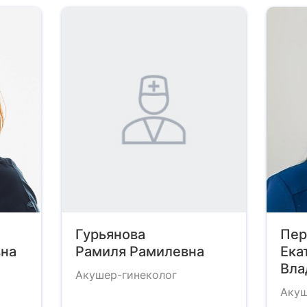
Гурьянова
Пер
на
Рамиля Рамилевна
Ека
Вла
Акушер-гинеколог
Акуш