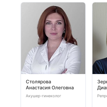
Столярова
Зер
Анастасия Олеговна
Диа
Акушер-гинеколог
Репр