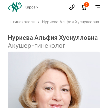
0
Киров
ушеры-гинекологи
Нуриева Альфия Хуснулловна
Нуриева Альфия Хуснулловна
Акушер-гинеколог