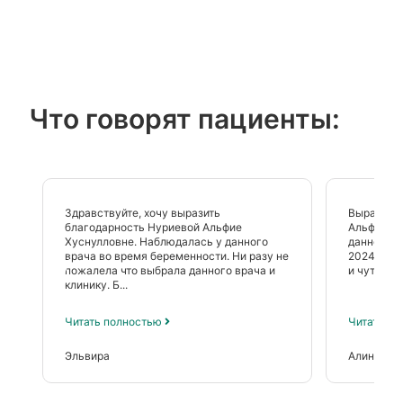
Что говорят пациенты:
Здравствуйте, хочу выразить
Выражаю 
благодарность Нуриевой Альфие
Альфие Ху
Хуснулловне. Наблюдалась у данного
данного в
врача во время беременности. Ни разу не
2024-25 г
пожалела что выбрала данного врача и
и чуткости
клинику. Б...
Читать полностью
Читать п
Эльвира
Алина