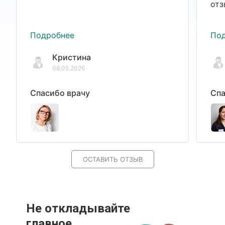
отз
Подробнее
По
Кристина
08.05.2026
Спасибо врачу
Спа
ОСТАВИТЬ ОТЗЫВ
Не откладывайте
главное