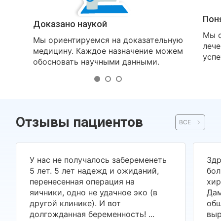
Пон
Доказано наукой
Мы о
Мы ориентируемся на доказательную
лече
медицину. Каждое назначение можем
успе
обосновать научными данными.
Отзывы пациентов
ВСЕ
У нас не получалось забеременеть
Здр
5 лет. 5 лет надежд и ожиданий,
бол
перенесенная операция на
хир
яичники, одно не удачное эко (в
Дам
другой клинике). И вот
общ
долгожданная беременность! ...
выр