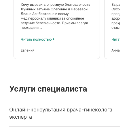
Хочу выразить огромную благодарность
Выражаю 
Лукиных Татьяне Олеговне и Набеевой
Сухолите 
Диане Альбертовне и всему
преодоле
мед.персоналу клиники за спокойное
здоровьем
ведение беременности. Приемы всегда
прекрасно
проходили ...
отзывчивы
Читать полностью
Читать п
Евгения
Анна
Услуги специалиста
Онлайн-консультация врача-гинеколога
эксперта