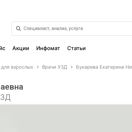
йс
Акции
Инфомат
Статьи
 для взрослых
Врачи УЗД
Букарева Екатерина Н
лаевна
УЗД