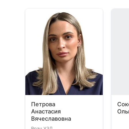
Петрова
Сок
Анастасия
Оль
Вячеславовна
Врач УЗД