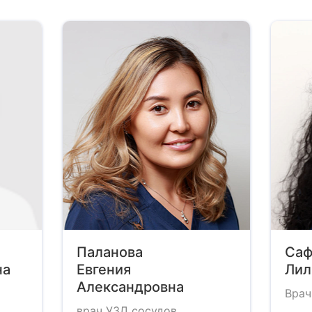
Паланова
Саф
на
Евгения
Лил
Александровна
Врач
врач УЗД сосудов