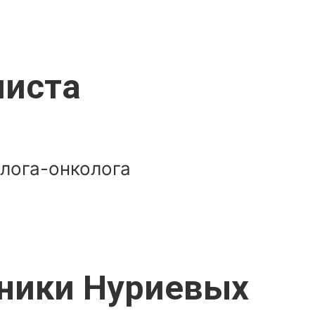
листа
лога-онколога
ники Нуриевых