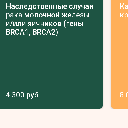
Наследственные случаи
К
рака молочной железы
к
и/или яичников (гены
BRCA1, BRCA2)
4 300 руб.
8 