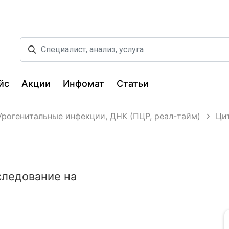
йс
Акции
Инфомат
Статьи
Урогенитальные инфекции, ДНК (ПЦР, реал-тайм)
Цит
следование на