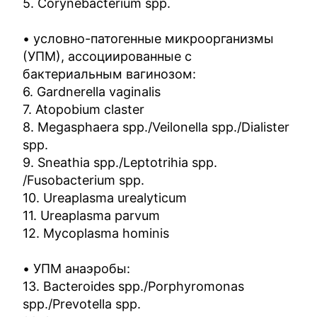
5. Corynebacterium spp.
• условно-патогенные микроорганизмы
(УПМ), ассоциированные с
бактериальным вагинозом:
6. Gardnerella vaginalis
7. Atopobium claster
8. Megasphaera spp./Veilonella spp./Dialister
spp.
9. Sneathia spp./Leptotrihia spp.
/Fusobacterium spp.
10. Ureaplasma urealyticum
11. Ureaplasma parvum
12. Mycoplasma hominis
• УПМ анаэробы:
13. Bacteroides spp./Porphyromonas
spp./Prevotella spp.