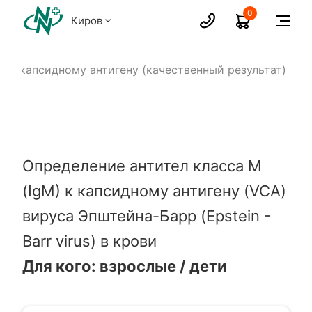
0
Киров
M к капсидному антигену (качественный результат)
Определение антител класса M
(IgM) к капсидному антигену (VCA)
вируса Эпштейна-Барр (Epstein -
Barr virus) в крови
Для кого: взрослые / дети