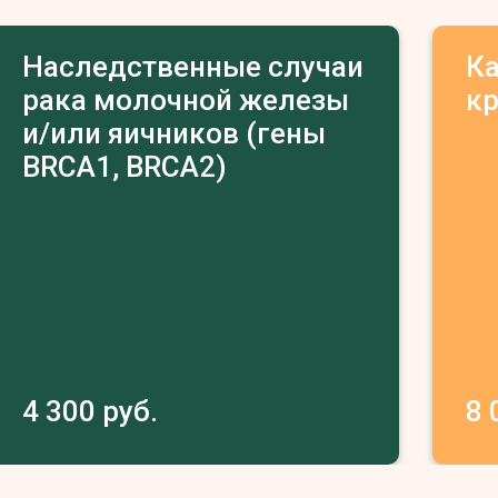
Наследственные случаи
К
рака молочной железы
к
и/или яичников (гены
BRCA1, BRCA2)
4 300 руб.
8 