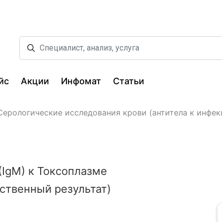
йс
Акции
Инфомат
Статьи
Серологические исследования крови (антитела к инфек
IgМ) к Токсоплазме
ественный результат)