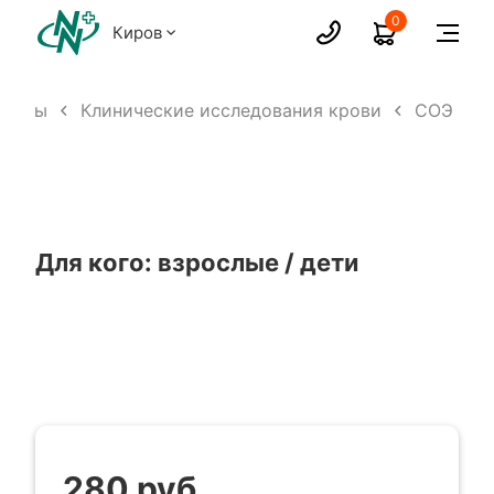
0
Киров
ализы
Клинические исследования крови
СОЭ
Для кого: взрослые / дети
280 руб.