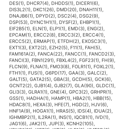
DES(1), DHCR7(4), DHDDS(1), DICER1(6),
DIS3L2(1), DKC1(26), DMD(20), DNAH11(1),
DNAJB6(1), DPYD(2), DSC2(4), DSG2(9),
DSP(53), DYNC1H1(1), DYSF(2), EHBP1(1),
EIF2B5(1), ELN(1), ELP1(1), EMD(3), ENG(2),
EPCAM(1), ERCC2(8), ERCC3(2), ERCC4(1),
ERCC5(2), ERMAP(1), ETFDH(2), EXOSC3(1),
EXT1(3), EXT2(2), EZH2(5), F11(1), FAH(5),
FAM161A(2), FANCA(22), FANCC(1), FANCD2(3),
FANCI(3), FBN1(291), FBXL4(2), FGF23(1), FH(9),
FLCN(9), FLNA(1), FMO3(8), FOLR1(1), FOXL2(1),
FTH1(1), FUS(1), G6PD(17), GAA(3), GALC(2),
GALT(5), GATA2(5), GBA(3), GCDH(5), GCK(6),
GCNT2(2), GJB1(4), GJB2(7), GLA(90), GLDC(1),
GLI3(3), GLRA1(1), GNE(4), GPC3(2), GRHPR(1),
GSS(1), HADHA(1), HAMP(1), HBA2(1), HBB(15),
HDAC8(1), HEXA(3), HFE(7), HGD(2), HJV(6),
HNF1A(9), HOGA1(1), HRAS(5), IDS(4), IDUA(2),
IGHMBP2(1), IL2RA(1), INS(1), IQCB1(1), IVD(1),
JAG1(6), JAK2(1), JUP(3), KCNH2(105),