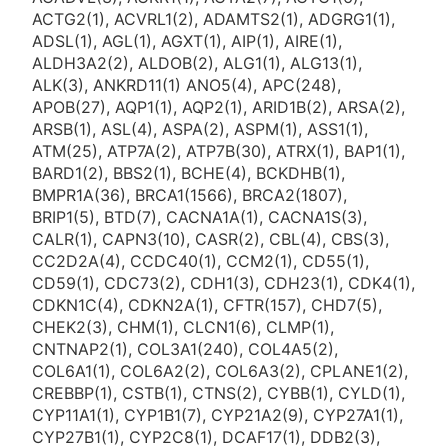
ACTG2(1), ACVRL1(2), ADAMTS2(1), ADGRG1(1),
ADSL(1), AGL(1), AGXT(1), AIP(1), AIRE(1),
ALDH3A2(2), ALDOB(2), ALG1(1), ALG13(1),
ALK(3), ANKRD11(1) ANO5(4), APC(248),
APOB(27), AQP1(1), AQP2(1), ARID1B(2), ARSA(2),
ARSB(1), ASL(4), ASPA(2), ASPM(1), ASS1(1),
ATM(25), ATP7A(2), ATP7B(30), ATRX(1), BAP1(1),
BARD1(2), BBS2(1), BCHE(4), BCKDHB(1),
BMPR1A(36), BRCA1(1566), BRCA2(1807),
BRIP1(5), BTD(7), CACNA1A(1), CACNA1S(3),
CALR(1), CAPN3(10), CASR(2), CBL(4), CBS(3),
CC2D2A(4), CCDC40(1), CCM2(1), CD55(1),
CD59(1), CDC73(2), CDH1(3), CDH23(1), CDK4(1),
CDKN1C(4), CDKN2A(1), CFTR(157), CHD7(5),
CHEK2(3), CHM(1), CLCN1(6), CLMP(1),
CNTNAP2(1), COL3A1(240), COL4A5(2),
COL6A1(1), COL6A2(2), COL6A3(2), CPLANE1(2),
CREBBP(1), CSTB(1), CTNS(2), CYBB(1), CYLD(1),
CYP11A1(1), CYP1B1(7), CYP21A2(9), CYP27A1(1),
CYP27B1(1), CYP2C8(1), DCAF17(1), DDB2(3),