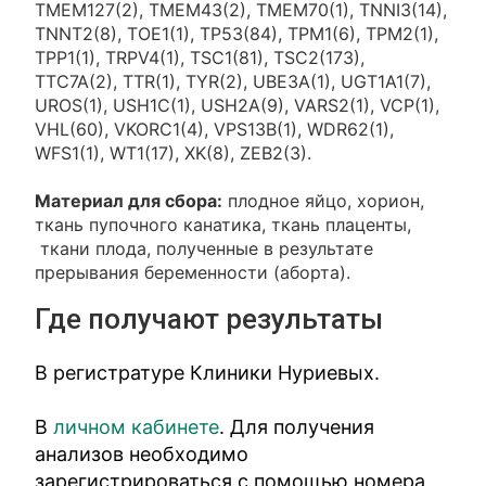
TMEM127(2), TMEM43(2), TMEM70(1), TNNI3(14),
TNNT2(8), TOE1(1), TP53(84), TPM1(6), TPM2(1),
TPP1(1), TRPV4(1), TSC1(81), TSC2(173),
TTC7A(2), TTR(1), TYR(2), UBE3A(1), UGT1A1(7),
UROS(1), USH1C(1), USH2A(9), VARS2(1), VCP(1),
VHL(60), VKORC1(4), VPS13B(1), WDR62(1),
WFS1(1), WT1(17), XK(8), ZEB2(3).
Материал для сбора:
плодное яйцо, хорион,
ткань пупочного канатика, ткань плаценты,
ткани плода, полученные в результате
прерывания беременности (аборта).
Где получают результаты
В регистратуре Клиники Нуриевых.
В
личном кабинете
. Для получения
анализов необходимо
зарегистрироваться с помощью номера