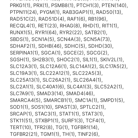
PRKG1(1), PRX(1), PSMB8(1), PTCH1(3), PTEN(140),
PTPN11(24), PYGM(1), RAB3GAP1(1), RAD50(13),
RAD51C(2), RAD51D(4), RAF1(6), RB1(96),
RECQL4(1), RET(23), RHAG(8), RHD(1), RIT1(1),
RUNX1(5), RYR1(64), RYR2(22), SATB2(1),
SBDS(1), SCN1A(5), SCN4A(3), SCN5A(73),
SDHAF2(1), SDHB(46), SDHC(5), SDHD(30),
SERPINA1(1), SGCA(1), SGCE(2), SGCG(2),
SGSH(1), SH2B3(1), SHOC2(1), SIL1(1), SKIV2L(1),
SLC12A3(1), SLC12A6(1), SLC14A1(2), SLC17A5(2),
SLC19A3(1), SLC22A12(1), SLC22A5(3),
SLC25A13(1), SLC26A2(1), SLC26A4(1),
SLC2A1(1), SLC40A1(6), SLC4A1(3), SLC52A2(1),
SLC7A9(1), SMAD3(14), SMAD4(46),
SMARCA4(5), SMARCB1(1), SMC1A(1), SMPD1(5),
SOD1(1), SOS1(10), SPAST(3), SPTLC2(1),
SRCAP(1), STAC3(1), STAT1(1), STAT3(1),
STK11(51), STXBP1(1), SURF1(3), TCF4(1),
TERT(10), TFR2(8), TG(1), TGFBR1(14),
TGFBR2(21), TGM1(1), TH(1), TINF2(6),