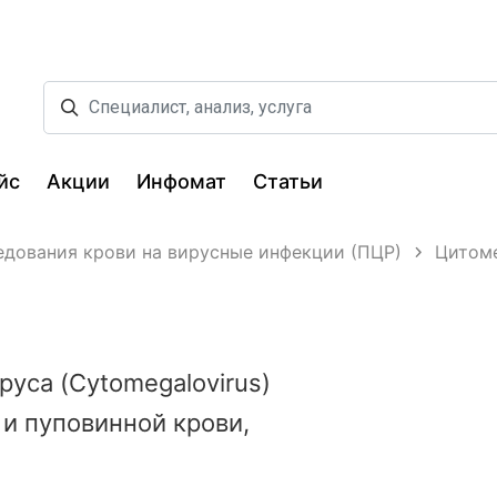
йс
Акции
Инфомат
Статьи
едования крови на вирусные инфекции (ПЦР)
Цитоме
уса (Cytomegalovirus)
и пуповинной крови,