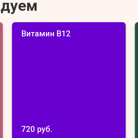
ндуем
Витамин В12
720 руб.