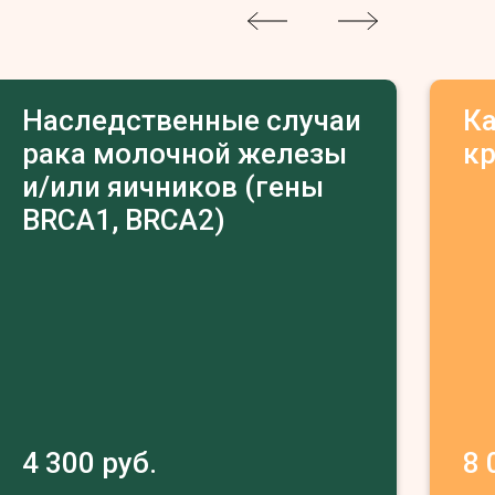
Наследственные случаи
К
рака молочной железы
к
и/или яичников (гены
BRCA1, BRCA2)
4 300 руб.
8 