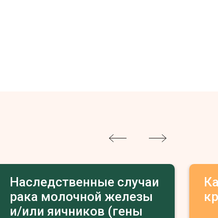
Наследственные случаи
К
рака молочной железы
к
и/или яичников (гены