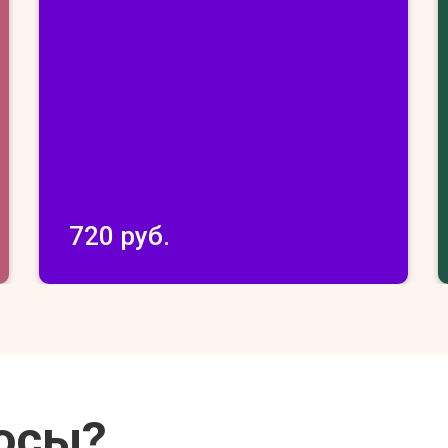
720 руб.
осы?