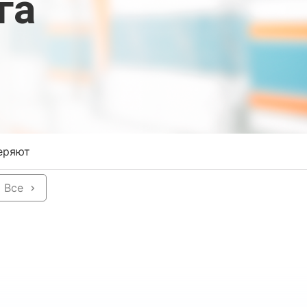
га
еряют
Все