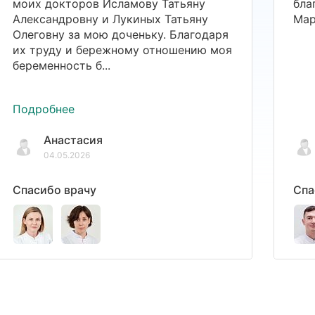
моих докторов Исламову Татьяну
бла
Александровну и Лукиных Татьяну
Мар
Олеговну за мою доченьку. Благодаря
их труду и бережному отношению моя
беременность б...
Подробнее
Анастасия
04.05.2026
Спасибо врачу
Спа