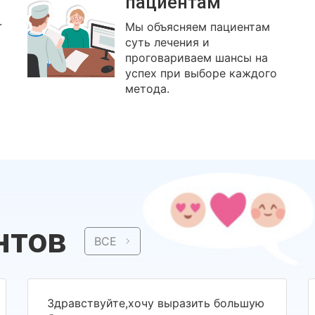
пациентам
.
Мы объясняем пациентам
суть лечения и
проговариваем шансы на
успех при выборе каждого
метода.
нтов
ВСЕ
Здравствуйте,хочу выразить большую