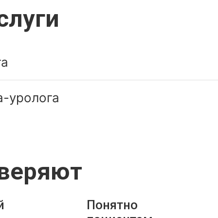
слуги
га
а-уролога
оверяют
й
Понятно