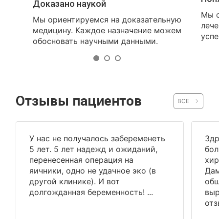
Доказано наукой
Мы о
Мы ориентируемся на доказательную
лече
медицину. Каждое назначение можем
успе
обосновать научными данными.
Отзывы пациентов
ВСЕ
У нас не получалось забеременеть
Здр
5 лет. 5 лет надежд и ожиданий,
бол
перенесенная операция на
хир
яичники, одно не удачное эко (в
Дам
другой клинике). И вот
общ
долгожданная беременность! ...
выр
отз