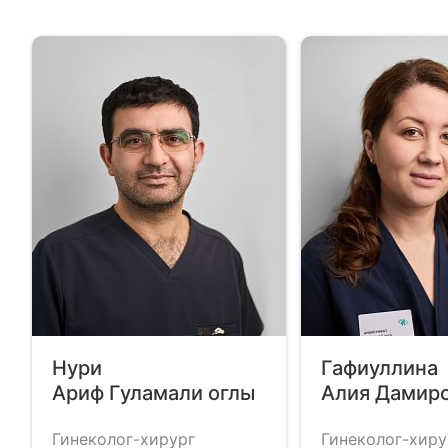
Нури
Гафиуллина
Ариф Гуламали оглы
Алия Дамир
Гинеколог-хирург
Гинеколог-хиру