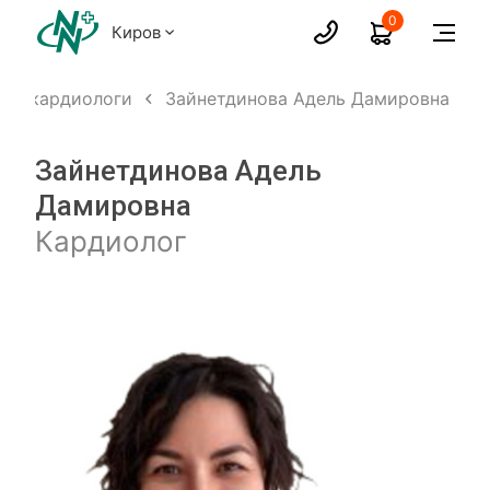
0
Киров
ты, кардиологи
Зайнетдинова Адель Дамировна
Зайнетдинова Адель
Дамировна
Кардиолог