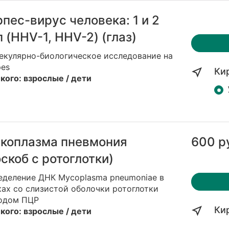
рпес-вирус человека: 1 и 2
п (HHV-1, HHV-2) (глаз)
екулярно-биологическое исследование на
pes
Ки
кого: взрослые / дети
коплазма пневмония
600 р
оскоб с ротоглотки)
еделение ДНК Mycoplasma pneumoniae в
ах со слизистой оболочки ротоглотки
одом ПЦР
Ки
кого: взрослые / дети