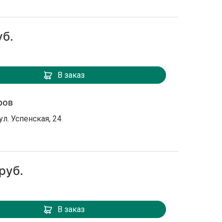
уб.
В заказ
ров
ул. Успенская, 24
руб.
В заказ