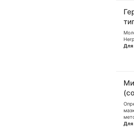
Ге
ти
Мол
Her
Для 
Ми
(с
Опр
мазк
мет
Для 