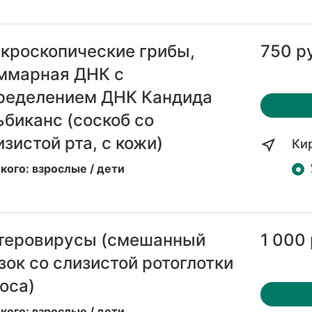
кроскопические грибы,
750 р
ммарная ДНК с
ределением ДНК Кандида
ьбиканс (соскоб со
изистой рта, с кожи)
Ки
кого: взрослые / дети
теровирусы (смешанный
1 000 
зок со слизистой ротоглотки
носа)
кого: взрослые / дети