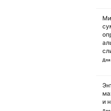
Ми
су
оп
ал
сл
Для 
Эн
ма
и 
Для 