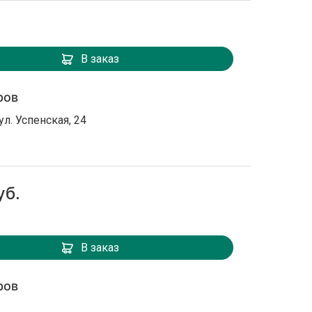
В заказ
ров
ул. Успенская, 24
уб.
В заказ
ров