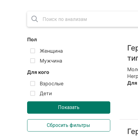
Пол
Ге
Женщина
ти
Мужчина
Мол
Для кого
Her
Для 
Взрослые
Дети
Ге