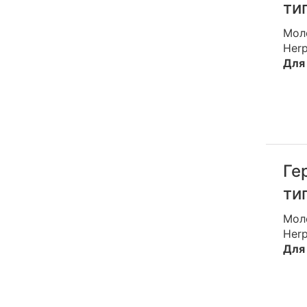
ти
Мол
Her
Для 
Ге
ти
Мол
Her
Для 