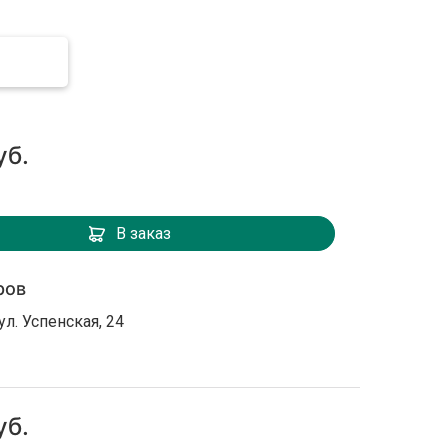
уб.
В заказ
ров
ул. Успенская, 24
уб.