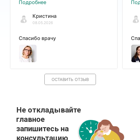
Подробнее
По
Кристина
08.05.2026
Спасибо врачу
Спа
ОСТАВИТЬ ОТЗЫВ
Не откладывайте
главное
запишитесь на
консультацию