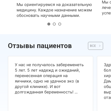
Мы о
Мы ориентируемся на доказательную
лече
медицину. Каждое назначение можем
успе
обосновать научными данными.
Отзывы пациентов
ВСЕ
У нас не получалось забеременеть
Здр
5 лет. 5 лет надежд и ожиданий,
бол
перенесенная операция на
хир
яичники, одно не удачное эко (в
Дам
другой клинике). И вот
общ
долгожданная беременность! ...
выр
отз