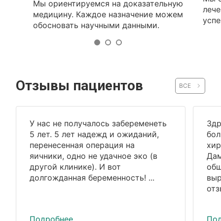
Мы ориентируемся на доказательную
лече
медицину. Каждое назначение можем
успе
обосновать научными данными.
Отзывы пациентов
ВСЕ
У нас не получалось забеременеть
Здр
5 лет. 5 лет надежд и ожиданий,
бол
перенесенная операция на
хир
яичники, одно не удачное эко (в
Дам
другой клинике). И вот
общ
долгожданная беременность! ...
выр
отз
Подробнее
По