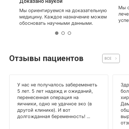
Доказано наукой
Мы о
Мы ориентируемся на доказательную
лече
медицину. Каждое назначение можем
успе
обосновать научными данными.
Отзывы пациентов
ВСЕ
У нас не получалось забеременеть
Здр
5 лет. 5 лет надежд и ожиданий,
бол
перенесенная операция на
хир
яичники, одно не удачное эко (в
Дам
другой клинике). И вот
общ
долгожданная беременность! ...
выр
отз