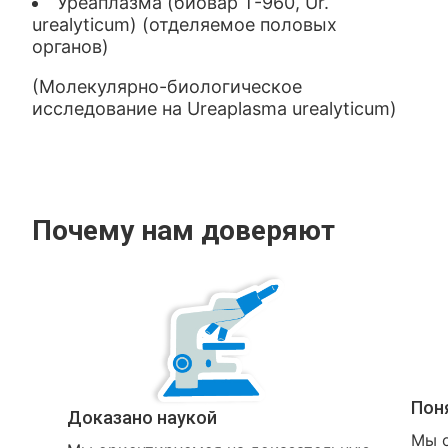
Уреаплазма (биовар Т-960, Ur.
urealyticum) (отделяемое половых
органов)
(Молекулярно-биологическое
исследование на Ureaplasma urealyticum)
Почему нам доверяют
Пон
Доказано наукой
Мы о