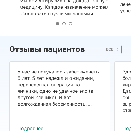
Мы ориентируемся на доказательную
лече
медицину. Каждое назначение можем
успе
обосновать научными данными.
Отзывы пациентов
ВСЕ
У нас не получалось забеременеть
Здр
5 лет. 5 лет надежд и ожиданий,
бол
перенесенная операция на
хир
яичники, одно не удачное эко (в
Дам
другой клинике). И вот
общ
долгожданная беременность! ...
выр
отз
Подробнее
По