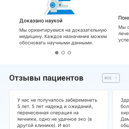
Пон
Доказано наукой
Мы о
Мы ориентируемся на доказательную
лече
медицину. Каждое назначение можем
успе
обосновать научными данными.
Отзывы пациентов
ВСЕ
У нас не получалось забеременеть
Здр
5 лет. 5 лет надежд и ожиданий,
бол
перенесенная операция на
хир
яичники, одно не удачное эко (в
Дам
другой клинике). И вот
общ