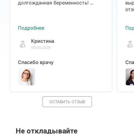
долгожданная беременность! ...
выр
отз
Подробнее
По
Кристина
08.05.2026
Спасибо врачу
Спа
ОСТАВИТЬ ОТЗЫВ
Не откладывайте