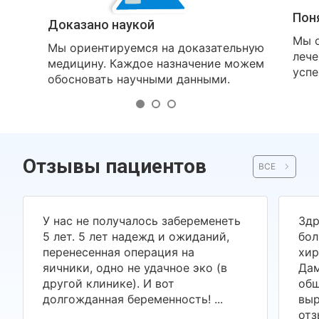
Пон
Доказано наукой
Мы о
Мы ориентируемся на доказательную
лече
медицину. Каждое назначение можем
успе
обосновать научными данными.
Отзывы пациентов
ВСЕ
У нас не получалось забеременеть
Здр
5 лет. 5 лет надежд и ожиданий,
бол
перенесенная операция на
хир
яичники, одно не удачное эко (в
Дам
другой клинике). И вот
общ
долгожданная беременность! ...
выр
отз