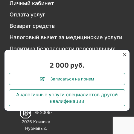
Личный кабинет
Оплата услуг
Возврат средств
Налоговый вычет за медицинские услуги
Политика безопасности персональных
данных
2 000 руб.
Обратитесь в службу качества
Записаться на прием
Аналогичные услуги специалистов другой
Мы в социальных сетях:
квалификации
© 2009-
2026 Клиника
Нуриевых.