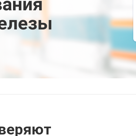
вания
елезы
оверяют