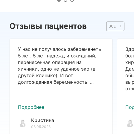
Отзывы пациентов
ВСЕ
У нас не получалось забеременеть
Здр
5 лет. 5 лет надежд и ожиданий,
бол
перенесенная операция на
хир
яичники, одно не удачное эко (в
Дам
другой клинике). И вот
общ
долгожданная беременность! ...
выр
отз
Подробнее
По
Кристина
08.05.2026