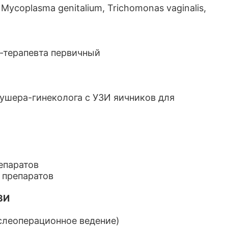
Mycoplasma genitalium, Trichomonas vaginalis,
а-терапевта первичный
кушера-гинеколога с УЗИ яичников для
епаратов
 препаратов
ЗИ
ослеоперационное ведение)