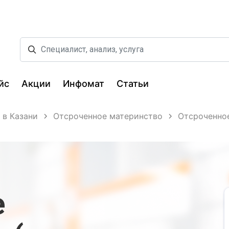
йс
Акции
Инфомат
Статьи
 в Казани
Отсроченное материнство
Отсроченное
е