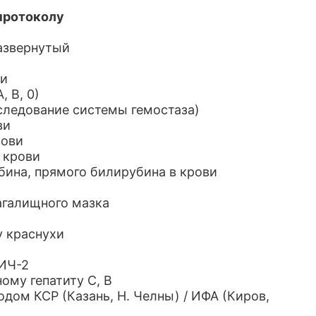
протоколу
развернутый
ви
, В, 0)
следование системы гемостаза)
ви
рови
 крови
бина, прямого билирубина в крови
агалищного мазка
су краснухи
ВИЧ-2
ному гепатиту С, В
одом КСР (Казань, Н. Челны) / ИФА (Киров,