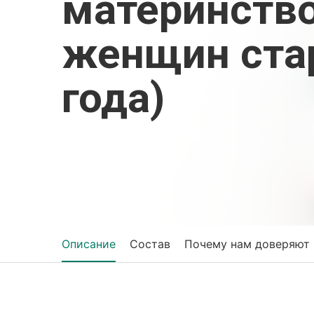
материнство
женщин ста
года)
Описание
Состав
Почему нам доверяют