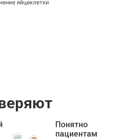
учение яйцеклетки
оверяют
й
Понятно
пациентам