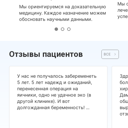
Мы о
Мы ориентируемся на доказательную
лече
медицину. Каждое назначение можем
успе
обосновать научными данными.
Отзывы пациентов
ВСЕ
У нас не получалось забеременеть
Здр
5 лет. 5 лет надежд и ожиданий,
бол
перенесенная операция на
хир
яичники, одно не удачное эко (в
Дам
другой клинике). И вот
общ
долгожданная беременность! ...
выр
отз