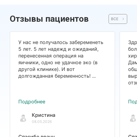
Отзывы пациентов
ВСЕ
У нас не получалось забеременеть
Здр
5 лет. 5 лет надежд и ожиданий,
бол
перенесенная операция на
хир
яичники, одно не удачное эко (в
Дам
другой клинике). И вот
общ
долгожданная беременность! ...
выр
отз
Подробнее
По
Кристина
08.05.2026
Спасибо врачу
Спа