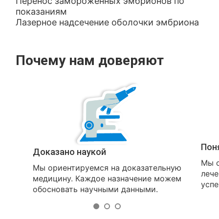
Перенос замороженных эмбрионов по
показаниям
Лазерное надсечение оболочки эмбриона
Почему нам доверяют
Пон
Доказано наукой
Мы о
Мы ориентируемся на доказательную
лече
медицину. Каждое назначение можем
успе
обосновать научными данными.