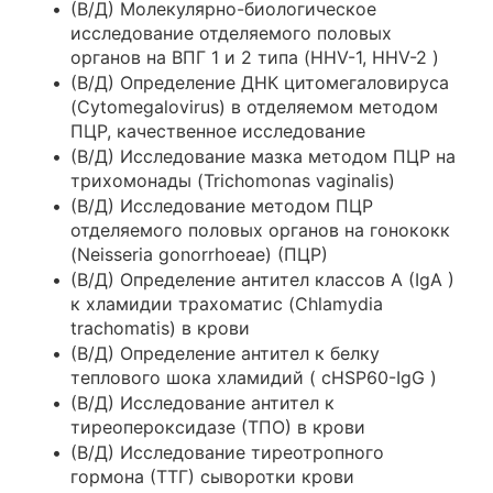
(В/Д) Молекулярно-биологическое
исследование отделяемого половых
органов на ВПГ 1 и 2 типа (HHV-1, HHV-2 )
(В/Д) Определение ДНК цитомегаловируса
(Cytomegalovirus) в отделяемом методом
ПЦР, качественное исследование
(В/Д) Исследование мазка методом ПЦР на
трихомонады (Trichomonas vaginalis)
(В/Д) Исследование методом ПЦР
отделяемого половых органов на гонококк
(Neisseria gonorrhoeae) (ПЦР)
(В/Д) Определение антител классов A (IgA )
к хламидии трахоматис (Chlamydia
trachomatis) в крови
(В/Д) Определение антител к белку
теплового шока хламидий ( cHSP60-IgG )
(В/Д) Исследование антител к
тиреопероксидазе (ТПО) в крови
(В/Д) Исследование тиреотропного
гормона (ТТГ) сыворотки крови