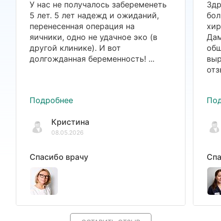
У нас не получалось забеременеть
Здр
5 лет. 5 лет надежд и ожиданий,
бол
перенесенная операция на
хир
яичники, одно не удачное эко (в
Дам
другой клинике). И вот
общ
долгожданная беременность! ...
выр
отз
Подробнее
По
Кристина
08.05.2026
Спасибо врачу
Спа