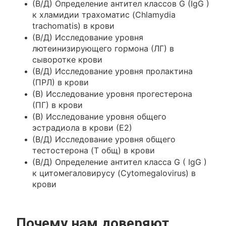
(В/Д) Определение антител классов G (IgG )
к хламидии трахоматис (Chlamydia
trachomatis) в крови
(В/Д) Исследование уровня
лютеинизирующего гормона (ЛГ) в
сыворотке крови
(В/Д) Исследование уровня пролактина
(ПРЛ) в крови
(В) Исследование уровня прогестерона
(ПГ) в крови
(В) Исследование уровня общего
эстрадиола в крови (Е2)
(В/Д) Исследование уровня общего
тестостерона (T общ) в крови
(В/Д) Определение антител класса G ( IgG )
к цитомегаловирусу (Cytomegalovirus) в
крови
Почему нам доверяют