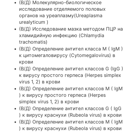
(В/Д) Молекулярно-биологическое
исследование отделяемого половых
органов на уреаплазму(Ureaplasma
urealyticum )
(В/Д) Исследование мазка методом ПЦР на
хламидийную инфекцию (Chlamydia
trachomatis)
(В/Д) Определение антител класса M ( IgM )
к цитомегаловирусу (Cytomegalovirus) в
крови
(В/Д) Определение антител классов G (IgG )
к вирусу простого герпеса (Herpes simplex
virus 1, 2) в крови
(В/Д) Определение антител классов M ( IgM
) к вирусу простого герпеса (Herpes
simplex virus 1, 2) в крови
(В/Д) Определение антител классов G ( IgG
) к вирусу краснухи (Rubeola virus) в крови
(В/Д) Определение антител классов M ( IgM
) к вирусу краснухи (Rubeola virus) в крови