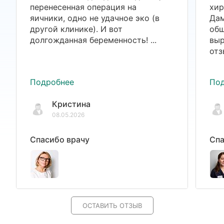
перенесенная операция на
хир
яичники, одно не удачное эко (в
Дам
другой клинике). И вот
общ
долгожданная беременность! ...
выр
отз
Подробнее
По
Кристина
08.05.2026
Спасибо врачу
Спа
ОСТАВИТЬ ОТЗЫВ