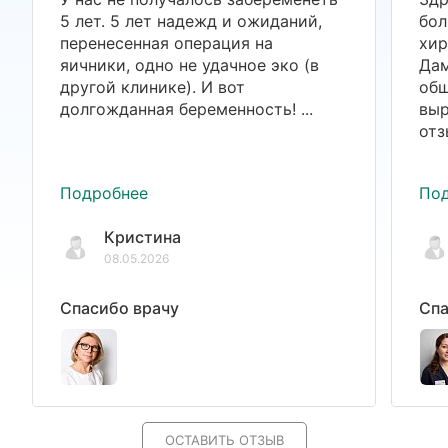
5 лет. 5 лет надежд и ожиданий,
бол
перенесенная операция на
хир
яичники, одно не удачное эко (в
Дам
другой клинике). И вот
общ
долгожданная беременность! ...
выр
отз
Подробнее
По
Кристина
08.05.2026
Спасибо врачу
Спа
ОСТАВИТЬ ОТЗЫВ