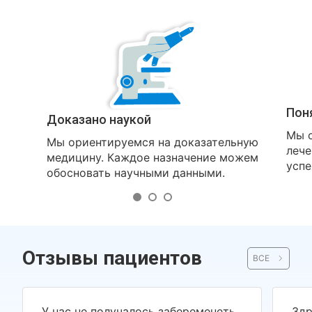
Пон
Доказано наукой
Мы о
Мы ориентируемся на доказательную
лече
медицину. Каждое назначение можем
успе
обосновать научными данными.
Отзывы пациентов
ВСЕ
У нас не получалось забеременеть
Здр