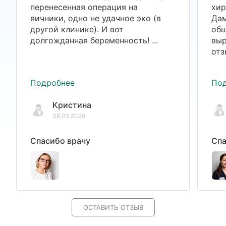
перенесенная операция на
хир
яичники, одно не удачное эко (в
Дам
другой клинике). И вот
общ
долгожданная беременность! ...
выр
отз
Подробнее
По
Кристина
08.05.2026
Спасибо врачу
Спа
ОСТАВИТЬ ОТЗЫВ