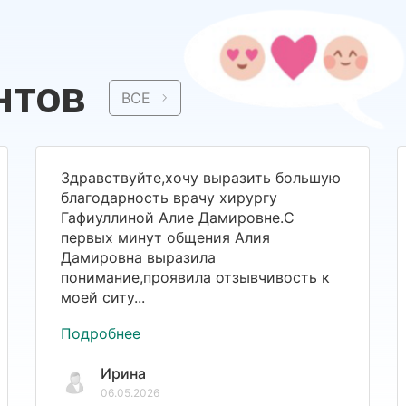
нтов
ВСЕ
Здравствуйте,хочу выразить большую
благодарность врачу хирургу
Гафиуллиной Алие Дамировне.С
первых минут общения Алия
Дамировна выразила
понимание,проявила отзывчивость к
моей ситу...
Подробнее
Ирина
06.05.2026