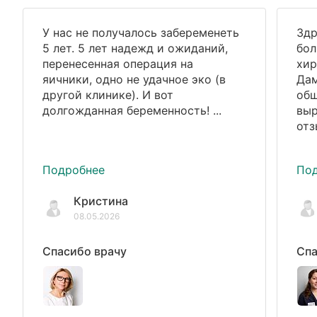
У нас не получалось забеременеть
Здр
5 лет. 5 лет надежд и ожиданий,
бол
перенесенная операция на
хир
яичники, одно не удачное эко (в
Дам
другой клинике). И вот
общ
долгожданная беременность! ...
выр
отз
Подробнее
По
Кристина
08.05.2026
Спасибо врачу
Спа