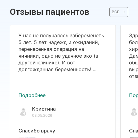
Отзывы пациентов
ВСЕ
У нас не получалось забеременеть
Здр
5 лет. 5 лет надежд и ожиданий,
бол
перенесенная операция на
хир
яичники, одно не удачное эко (в
Дам
другой клинике). И вот
общ
долгожданная беременность! ...
выр
отз
Подробнее
По
Кристина
08.05.2026
Спасибо врачу
Спа