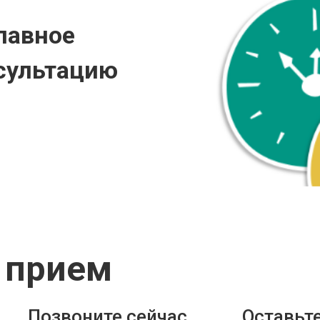
лавное
сультацию
 прием
Позвоните сейчас
Оставьте