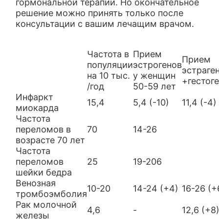
гормональной терапии. Но окончательное
решение можно принять только после
консультации с вашим лечащим врачом.
Частота в
Прием
Прием
популяции
эстрогенов
эстраге
на 10 тыс.
у женщин
+гестог
/год
50-59 лет
Инфаркт
15,4
5,4 (-10)
11,4 (-4)
миокарда
Частота
переломов в
70
14-26
возрасте 70 лет
Частота
переломов
25
19-206
шейки бедра
Венозная
10-20
14-24 (+4)
16-26 (+
тромбоэмболия
Рак молочной
4,6
-
12,6 (+8
железы