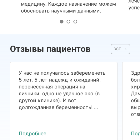
лече
медицину. Каждое назначение можем
успе
обосновать научными данными.
Отзывы пациентов
ВСЕ
У нас не получалось забеременеть
Здр
5 лет. 5 лет надежд и ожиданий,
бол
перенесенная операция на
хир
яичники, одно не удачное эко (в
Дам
другой клинике). И вот
общ
долгожданная беременность! ...
выр
отз
Подробнее
По