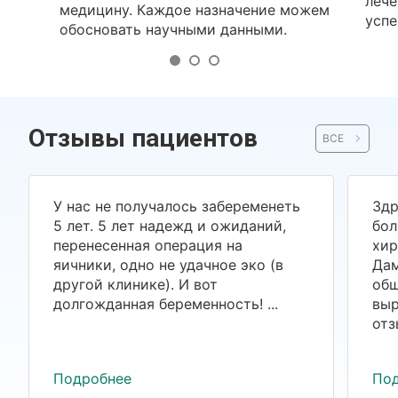
лече
медицину. Каждое назначение можем
успе
обосновать научными данными.
Отзывы пациентов
ВСЕ
У нас не получалось забеременеть
Здр
5 лет. 5 лет надежд и ожиданий,
бол
перенесенная операция на
хир
яичники, одно не удачное эко (в
Дам
другой клинике). И вот
общ
долгожданная беременность! ...
выр
отз
Подробнее
По