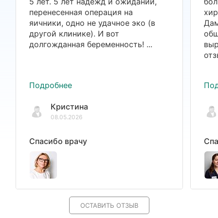
5 лет. 5 лет надежд и ожиданий,
бол
перенесенная операция на
хир
яичники, одно не удачное эко (в
Дам
другой клинике). И вот
общ
долгожданная беременность! ...
выр
отз
Подробнее
По
Кристина
08.05.2026
Спасибо врачу
Спа
ОСТАВИТЬ ОТЗЫВ