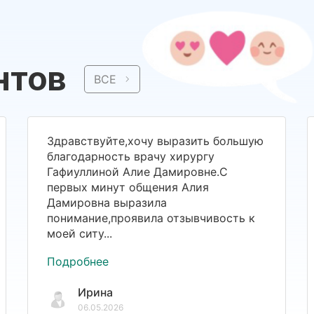
нтов
ВСЕ
Здравствуйте,хочу выразить большую
благодарность врачу хирургу
Гафиуллиной Алие Дамировне.С
первых минут общения Алия
Дамировна выразила
понимание,проявила отзывчивость к
моей ситу...
Подробнее
Ирина
06.05.2026