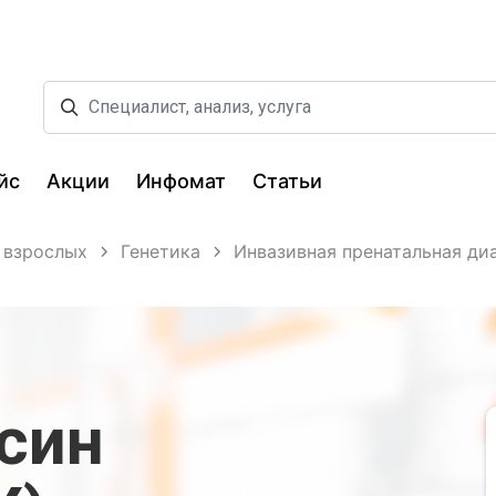
йс
Акции
Инфомат
Статьи
 взрослых
Генетика
Инвазивная пренатальная ди
син