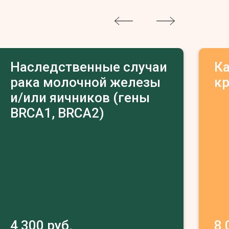
Наследственные случаи
К
рака молочной железы
к
и/или яичников (гены
BRCA1, BRCA2)
4 300 руб.
8 