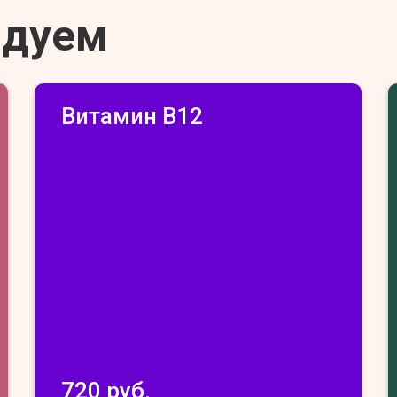
ндуем
Витамин В12
720 руб.